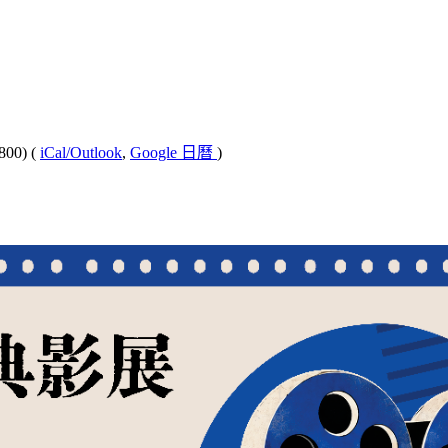
800)
(
iCal/Outlook
,
Google 日曆
)