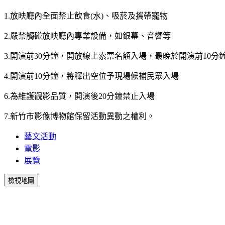
1.放映廳內全面禁止飲食(水)、吸菸及攜帶寵物
2.嚴禁觸碰放映廳內專業設備，如銀幕、音響等
3.開演前30分鐘，開放線上索票名額入場，最晚於開演前10
4.開演前10分鐘，將釋出空位予現場候補民眾入場
6.為維護觀影品質，開演後20分鐘禁止入場
7.新竹市影像博物館保留活動異動之權利。
藝文活動
電影
展覽
檢視地圖